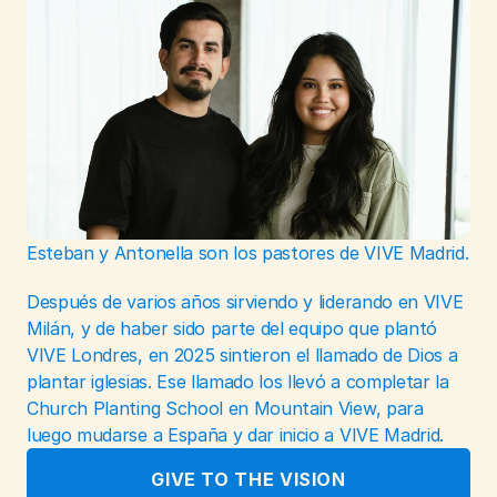
Esteban y Antonella son los pastores de VIVE Madrid.
Después de varios años sirviendo y liderando en VIVE 
Milán, y de haber sido parte del equipo que plantó 
VIVE Londres, en 2025 sintieron el llamado de Dios a 
plantar iglesias. Ese llamado los llevó a completar la 
Church Planting School en Mountain View, para 
luego mudarse a España y dar inicio a VIVE Madrid.
GIVE TO THE VISION